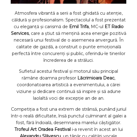
Atmosfera vibrantă a serii a fost ghidată cu atenție,
căldură și profesionalism. Spectacolul a fost prezentat
cu eleganță și carismă de
Emil Trifa
, MC-ul
ET Radio
Services
, care a știut să mențină acea energie pozitivă
necesară unui festival de o asemenea anvergură. În
calitate de gazdă, a construit o punte emoțională
perfectă între concurenți și public, oferindu-le tinerilor
încrederea de a străluci.
Sufletul acestui festival și motorul său principal
rămâne doamna profesor
Lăcrimioara Deac
,
coordonatoarea artistică a evenimentului, a cărei
viziune și dedicare continuă să inspire și să adune
laolaltă voci de excepție an de an.
Competiția a fost una extrem de strânsă, punând juriul
într-o reală dificultate, însă punctul culminant al galei a
fost, fără îndoială, desemnarea marelui câștigător.
Trofeul Art Oradea Festival
i-a revenit în acest an lui
Alexandru Slăvescu
, un tânăr cu calități vocale