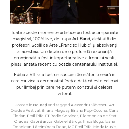
Toate aceste momente artistice au fost acompaniate
magistral, 100% live, de trupa
Art Band
, alcătuită din
profesorii Școlii de Arte „Francisc Hubic” și absolvenți
ai acesteia. Un detaliu de o profundă rezonanță
emoțională a fost interpretarea live a Imnului școlii,
piesă lansată recent cu ocazia centenarului instituției.
Ediția a VIII-a a fost un succes răsunător, o seară în
care muzica a demonstrat încă o dată că este cel mai
pur limbaj prin care ne putem construi și celebra
viitorul.
Posted in
Noutăți
and tagged
Alexandru Slăvescu
,
Art
Oradea Festival
,
Briana Magdaș
,
Briana Pop-Cotuna
,
Carla
Florian
,
Emil Trifa
,
ET Radio Services
,
Filarmonica de Stat
Oradea
,
Gabi Baruta
,
Gabriel Băruța
,
Ilinca Buțiu
,
Ioana
Dehelean
,
Lăcrimioara Deac
,
MC Emil Trifa
,
Meda Music
,