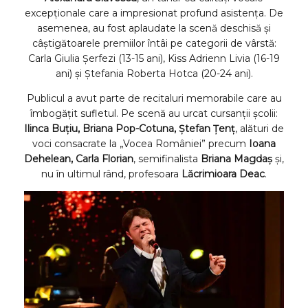
excepționale care a impresionat profund asistența. De
asemenea, au fost aplaudate la scenă deschisă și
câștigătoarele premiilor întâi pe categorii de vârstă:
Carla Giulia Șerfezi (13-15 ani), Kiss Adrienn Livia (16-19
ani) și Ștefania Roberta Hotca (20-24 ani).
Publicul a avut parte de recitaluri memorabile care au
îmbogățit sufletul. Pe scenă au urcat cursanții școlii:
Ilinca Buțiu, Briana Pop-Cotuna, Ștefan Țenț
, alături de
voci consacrate la „Vocea României” precum
Ioana
Dehelean, Carla Florian
, semifinalista
Briana Magdaș
și,
nu în ultimul rând, profesoara
Lăcrimioara Deac
.