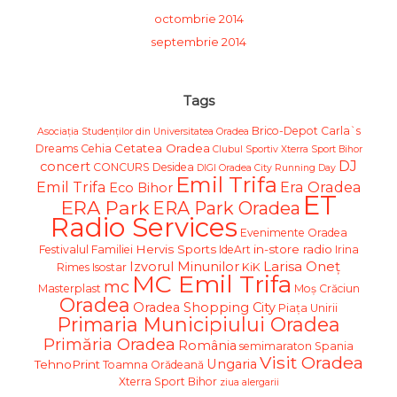
octombrie 2014
septembrie 2014
Tags
Brico-Depot
Carla`s
Asociația Studenților din Universitatea Oradea
Cetatea Oradea
Dreams
Cehia
Clubul Sportiv Xterra Sport Bihor
DJ
concert
CONCURS
Desidea
DIGI Oradea City Running Day
Emil Trifa
Emil Trifa
Era Oradea
Eco Bihor
ET
ERA Park
ERA Park Oradea
Radio Services
Evenimente Oradea
Hervis Sports
in-store radio
Festivalul Familiei
IdeArt
Irina
Larisa Oneț
Izvorul Minunilor
Rimes
Isostar
KiK
MC Emil Trifa
mc
Masterplast
Moş Crăciun
Oradea
Oradea Shopping City
Piața Unirii
Primaria Municipiului Oradea
Primăria Oradea
România
semimaraton
Spania
Visit Oradea
Ungaria
TehnoPrint
Toamna Orădeană
Xterra Sport Bihor
ziua alergarii