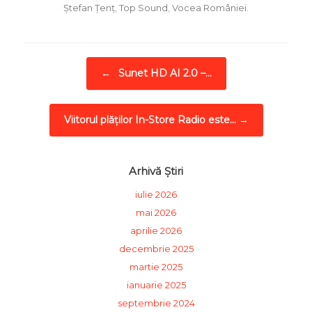
Ștefan Țenț
,
Top Sound
,
Vocea României
.
Post navigation
←
Sunet HD AI 2.0 –…
Viitorul plăților In-Store Radio este…
→
Arhivă Știri
iulie 2026
mai 2026
aprilie 2026
decembrie 2025
martie 2025
ianuarie 2025
septembrie 2024