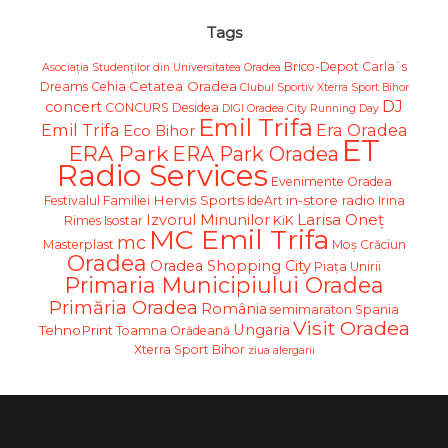
Tags
Brico-Depot
Carla`s
Asociația Studenților din Universitatea Oradea
Cetatea Oradea
Dreams
Cehia
Clubul Sportiv Xterra Sport Bihor
DJ
concert
CONCURS
Desidea
DIGI Oradea City Running Day
Emil Trifa
Emil Trifa
Era Oradea
Eco Bihor
ET
ERA Park
ERA Park Oradea
Radio Services
Evenimente Oradea
Hervis Sports
in-store radio
Festivalul Familiei
IdeArt
Irina
Larisa Oneț
Izvorul Minunilor
Rimes
Isostar
KiK
MC Emil Trifa
mc
Masterplast
Moş Crăciun
Oradea
Oradea Shopping City
Piața Unirii
Primaria Municipiului Oradea
Primăria Oradea
România
semimaraton
Spania
Visit Oradea
Ungaria
TehnoPrint
Toamna Orădeană
Xterra Sport Bihor
ziua alergarii