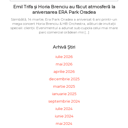
Emil Trifa și Horia Brenciu au făcut atmosferă la
aniversarea ERA Park Oradea
Sâmbătă, 14 martie, Era Park Oradea a aniversat 6 ani printr-un
mega concert Horia Brenciu & HB Orchestra, alături de invitații
speciali: clienţii. Evenimentul a adunat sub cupola celui mai mare
parc comercial orădean mii […]
Arhivă Știri
iulie 2026
mai 2026
aprilie 2026
decembrie 2025
martie 2025
ianuarie 2025
septembrie 2024
iulie 2024
iunie 2024
mai 2024