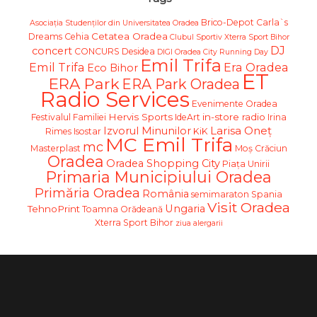
Brico-Depot
Carla`s
Asociația Studenților din Universitatea Oradea
Cetatea Oradea
Dreams
Cehia
Clubul Sportiv Xterra Sport Bihor
DJ
concert
CONCURS
Desidea
DIGI Oradea City Running Day
Emil Trifa
Emil Trifa
Era Oradea
Eco Bihor
ET
ERA Park
ERA Park Oradea
Radio Services
Evenimente Oradea
Hervis Sports
in-store radio
Festivalul Familiei
IdeArt
Irina
Larisa Oneț
Izvorul Minunilor
Rimes
Isostar
KiK
MC Emil Trifa
mc
Masterplast
Moş Crăciun
Oradea
Oradea Shopping City
Piața Unirii
Primaria Municipiului Oradea
Primăria Oradea
România
semimaraton
Spania
Visit Oradea
Ungaria
TehnoPrint
Toamna Orădeană
Xterra Sport Bihor
ziua alergarii