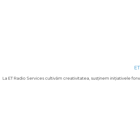
ET
La ET Radio Services cultivăm creativitatea, susținem inițiativele f