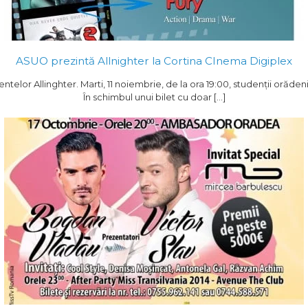
ASUO prezintă Allnighter la Cortina CInema Digiplex
elor Allinghter. Marti, 11 noiembrie, de la ora 19:00, studenții orăden
În schimbul unui bilet cu doar […]