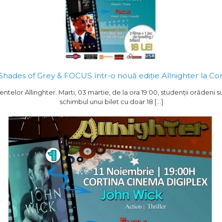
Shades of Grey & FOCUS într-o nouă ediție Allnighter la Co
telor Allinghter. Marti, 03 martie, de la ora 19:00, studenții orădeni s
schimbul unui bilet cu doar 18 […]