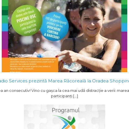
adio Services prezintă Marea Răcoreală la Oradea Shopping
a an consecutiv! Vino cu gaşca la cea mai udă distracţie a verii: mar
participanţi […]