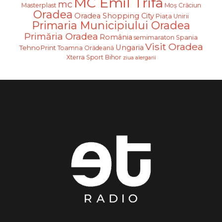
MC Emil Trifa
mc
Masterplast
Moş Crăciun
Oradea
Oradea Shopping City
Piața Unirii
Primaria Municipiului Oradea
Primăria Oradea
România
semimaraton
Spania
Visit Oradea
Ungaria
TehnoPrint
Toamna Orădeană
Xterra Sport Bihor
ziua alergarii