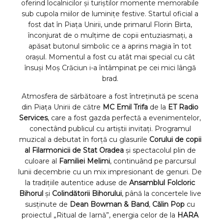
oferind localnicilor și turiștilor momente memorabile
sub cupola miilor de luminițe festive. Startul oficial a
fost dat în Piața Unirii, unde primarul Florin Birta,
înconjurat de o mulțime de copii entuziasmați, a
apăsat butonul simbolic ce a aprins magia în tot
orașul. Momentul a fost cu atât mai special cu cât
însuși Moș Crăciun i-a întâmpinat pe cei mici lângă
brad.
Atmosfera de sărbătoare a fost întreținută pe scena
din Piața Unirii de către
MC Emil Trifa
de la
ET Radio
Services
, care a fost gazda perfectă a evenimentelor,
conectând publicul cu artiștii invitați. Programul
muzical a debutat în forță cu glasurile
Corului de copii
al Filarmonicii de Stat Oradea
și spectacolul plin de
culoare al
Familiei Melimi
, continuând pe parcursul
lunii decembrie cu un mix impresionant de genuri. De
la tradițiile autentice aduse de
Ansamblul Folcloric
Bihorul
și
Colindătorii Bihorului
, până la concertele live
susținute de
Dean Bowman & Band
,
Călin Pop
cu
proiectul „Ritual de Iarnă”, energia celor de la
HARA