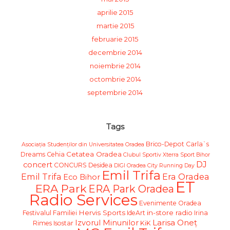
aprilie 2015
martie 2015
februarie 2015
decembrie 2014
noiembrie 2014
octombrie 2014
septembrie 2014
Tags
Brico-Depot
Carla`s
Asociația Studenților din Universitatea Oradea
Cetatea Oradea
Dreams
Cehia
Clubul Sportiv Xterra Sport Bihor
DJ
concert
CONCURS
Desidea
DIGI Oradea City Running Day
Emil Trifa
Emil Trifa
Era Oradea
Eco Bihor
ET
ERA Park
ERA Park Oradea
Radio Services
Evenimente Oradea
Hervis Sports
in-store radio
Festivalul Familiei
IdeArt
Irina
Larisa Oneț
Izvorul Minunilor
Rimes
Isostar
KiK