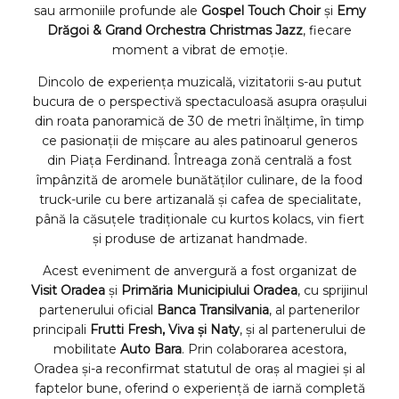
sau armoniile profunde ale
Gospel Touch Choir
și
Emy
Drăgoi & Grand Orchestra Christmas Jazz
, fiecare
moment a vibrat de emoție.
Dincolo de experiența muzicală, vizitatorii s-au putut
bucura de o perspectivă spectaculoasă asupra orașului
din roata panoramică de 30 de metri înălțime, în timp
ce pasionații de mișcare au ales patinoarul generos
din Piața Ferdinand. Întreaga zonă centrală a fost
împânzită de aromele bunătăților culinare, de la food
truck-urile cu bere artizanală și cafea de specialitate,
până la căsuțele tradiționale cu kurtos kolacs, vin fiert
și produse de artizanat handmade.
Acest eveniment de anvergură a fost organizat de
Visit Oradea
și
Primăria Municipiului Oradea
, cu sprijinul
partenerului oficial
Banca Transilvania
, al partenerilor
principali
Frutti Fresh, Viva și Naty
, și al partenerului de
mobilitate
Auto Bara
. Prin colaborarea acestora,
Oradea și-a reconfirmat statutul de oraș al magiei și al
faptelor bune, oferind o experiență de iarnă completă