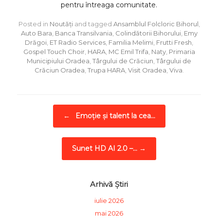
pentru întreaga comunitate.
Posted in
Noutăți
and tagged
Ansamblul Folcloric Bihorul
,
Auto Bara
,
Banca Transilvania
,
Colindătorii Bihorului
,
Emy
Drăgoi
,
ET Radio Services
,
Familia Melimi
,
Frutti Fresh
,
Gospel Touch Choir
,
HARA
,
MC Emil Trifa
,
Naty
,
Primaria
Municipiului Oradea
,
Târgului de Crăciun
,
Târgului de
Crăciun Oradea
,
Trupa HARA
,
Visit Oradea
,
Viva
.
Post navigation
←
Emoție și talent la cea…
Sunet HD AI 2.0 –…
→
Arhivă Știri
iulie 2026
mai 2026