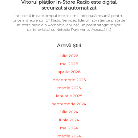
Viitorul plăților In-Store Radio este digital,
securizat și automatizat
Într-o eră în care timpul este cea mai prețioasă resursă pentru
orice antreprenor, ET Radio Services, liderul inovației pe piața de
in-store radio din România, anunță un pas strategic major:
parteneriatul cu Netopia Payments. Această […]
Arhivă Știri
iulie 2026
mai 2026
aprilie 2026
decembrie 2025
martie 2025
ianuarie 2025
septembrie 2024
iulie 2024
iunie 2024
mai 2024
martie 2024