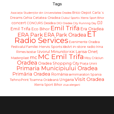
Tags
Brico-Depot
Carla`s
Asociația Studenților din Universitatea Oradea
Cetatea Oradea
Dreams
Cehia
Clubul Sportiv Xterra Sport Bihor
DJ
concert
CONCURS
Desidea
DIGI Oradea City Running Day
Emil Trifa
Emil Trifa
Era Oradea
Eco Bihor
ET
ERA Park
ERA Park Oradea
Radio Services
Evenimente Oradea
Hervis Sports
in-store radio
Festivalul Familiei
IdeArt
Irina
Larisa Oneț
Izvorul Minunilor
Rimes
Isostar
KiK
MC Emil Trifa
mc
Masterplast
Moş Crăciun
Oradea
Oradea Shopping City
Piața Unirii
Primaria Municipiului Oradea
Primăria Oradea
România
semimaraton
Spania
Visit Oradea
Ungaria
TehnoPrint
Toamna Orădeană
Xterra Sport Bihor
ziua alergarii