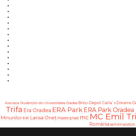
Brico-Depot
Carla`s Dreams
C
Asociația Studenților din Universitatea Oradea
Trifa
ERA Park
ERA Park Oradea
Era Oradea
MC Emil Tri
mc
Larisa Oneț
Minunilor
KiK
Masterplast
România
semimaraton