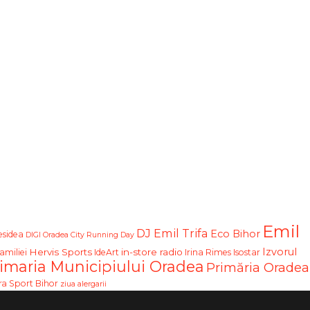
Emil
DJ Emil Trifa
Eco Bihor
sidea
DIGI Oradea City Running Day
Izvorul
Hervis Sports
in-store radio
amiliei
IdeArt
Irina Rimes
Isostar
imaria Municipiului Oradea
Primăria Oradea
ra Sport Bihor
ziua alergarii