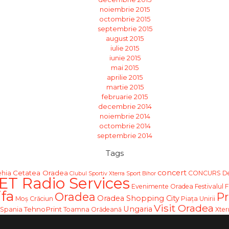
noiembrie 2015
octombrie 2015
septembrie 2015
august 2015
iulie 2015
iunie 2015
mai 2015
aprilie 2015
martie 2015
februarie 2015
decembrie 2014
noiembrie 2014
octombrie 2014
septembrie 2014
Tags
concert
Cetatea Oradea
ehia
CONCURS
De
Clubul Sportiv Xterra Sport Bihor
ET Radio Services
Evenimente Oradea
Festivalul F
fa
Oradea
Pr
Oradea Shopping City
Moş Crăciun
Piața Unirii
Visit Oradea
Ungaria
TehnoPrint
Spania
Toamna Orădeană
Xter